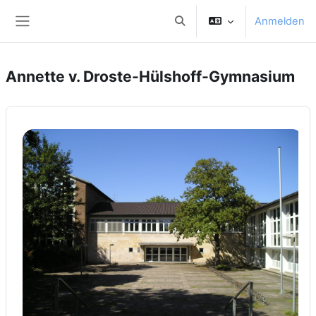
Zum Hauptinhalt
Anmelden
Sucheingabe umschalten
Website-Übersicht
Annette v. Droste-Hülshoff-Gymnasium